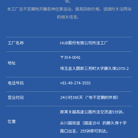
收。
本工厂会不定期地开展各种优惠活动，提高回收价格，请随时关注网站
的相关信息。
工厂名称
HUB股份有限公司所泽工厂
〒354-0041
地址
埼玉县入間郡三芳町大字藤久保1070-2
电话号码
+81-49-274-3555
营业时间
24小时365天（*有不定期的休假）
距离关越高速公路所泽交流道5分钟。
位置
从川越街道（国道254）的藤久保十字
路口出发，2分钟即可到达。