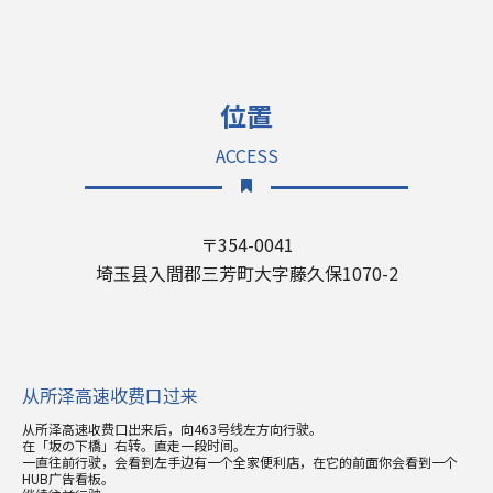
位置
ACCESS
〒354-0041
埼玉县入間郡三芳町大字藤久保1070-2
从所泽高速收费口过来
从所泽高速收费口出来后，向463号线左方向行驶。
在「坂の下橋」右转。直走一段时间。
一直往前行驶，会看到左手边有一个全家便利店，在它的前面你会看到一个
HUB广告看板。